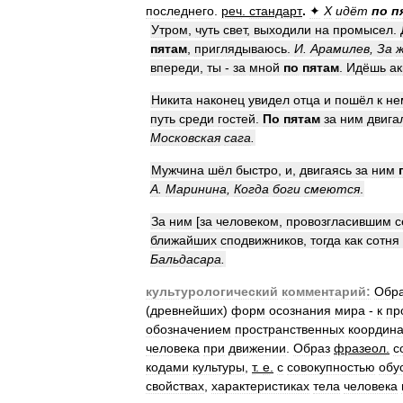
последнего
.
реч
.
стандарт
.
✦
Х
идёт
по
п
Утром
,
чуть
свет
,
выходили
на
промысел
.
пятам
,
приглядываюсь
.
И
.
Арамилев
,
За
впереди
,
ты
-
за
мной
по
пятам
.
Идёшь
ак
Никита
наконец
увидел
отца
и
пошёл
к
не
путь
среди
гостей
.
По
пятам
за
ним
двига
Московская
сага
.
Мужчина
шёл
быстро
,
и
,
двигаясь
за
ним
А
.
Маринина
,
Когда
боги
смеются
.
За
ним
[
за
человеком
,
провозгласившим
с
ближайших
сподвижников
,
тогда
как
сотня
Бальдасара
.
культурологический
комментарий:
Обр
(
древнейших
)
форм
осознания
мира
-
к
пр
обозначением
пространственных
координа
человека
при
движении
.
Образ
фразеол
.
с
кодами
культуры
,
т
.
е
.
с
совокупностью
обу
свойствах
,
характеристиках
тела
человека