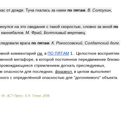
нас
от
дождя
.
Туча
гналась
за
нами
по
пятам
.
В
.
Солоухин
,
инулся
на
это
свидание
с
такой
скоростью
,
словно
за
мной
по
каннибалов
.
М
.
Фрай
,
Болтливый
мертвец
.
следовали
врага
по
пятам
.
К
.
Рокоссовский
,
Солдатский
долг
.
овной
комментарий
см
.
в
ПО
ПЯТАМ
1
..
Целостное
восприятие
венной
метафоре
,
в
которой
постоянное
передвижение
близко
провождающееся
стремлением
догнать
преследуемых
,
м
опасности
для
последних
.
фразеол
.
в
целом
выполняет
ного
с
определённой
опасностью
для
"
догоняемого
"
объекта
.
—
М
.
:
АСТ
-
Пресс
.
Е
.
Н
.
Телия
.
2006
.