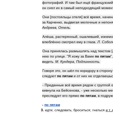
фотографий
.
И
там
был
ещё
французский
он
снял
их
в
самый
неподходящий
момен
Они
[
постояльцы
отеля
]
всё
время
,
начин
за
Карченко
,
выдвигая
мелочные
и
непон
Андреев
,
Отель
.
Алёша
,
растерянный
,
ошалевший
,
изнем
влюблённо
смотрел
ему
в
глаза
.
Л
.
Собол
Она
принялась
размышлять
над
текстом
[
нею
по
улице
. "
Я
хожу
за
Вами
по
пятам
"
видеть
.
М
.
Кундера
,
Подлинность
.
Говоря
это
,
он
шёл
по
коридору
в
сторону
следуют
по
пятам
и
от
них
не
отделаешь
-
Преданные
всё
время
рядом
с
группой
кивнула
на
Бейсенова
, -
уже
несколько
ме
преследует
его
прямо
по
пятам
,
в
подруж
-
по
пятам
3
.
идти
;
следовать
;
броситься
;
гнаться
и
т
.