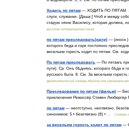
Ходить по пятам
— ХОДИТЬ ПО ПЯТАМ. 1. 
слуги, служанки. [Даша:] Чтоб и между собо
старую няню Василису, которая должна, х
русского литературного языка
по пятам преследовать(идти)
— (иноск.)
которого беда и горе постоянно преследова
весельем горесть ходит по пятам. См. хо
По пятам преследовать
— По пятамъ прес
пути). Ср. Онъ бѣднякъ, котораго бѣда и 
русскаго быта. 8. См. За весельем горест
фразеологический словарь Михельсона (оригинальна
Преследование по пятам (фильм)
— Беск
приключения Режиссёр Стивен Лизберге
по пятам
— неотступно, неотвязно, безотв
синонимов: 5 • безотвязно (8) • …
Словарь 
за весельем горесть ходит по пятам
— С