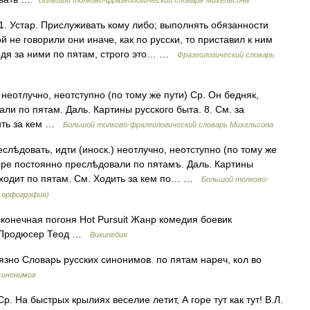
Большой толково-фразеологический словарь Михельсона
Устар. Прислуживать кому либо; выполнять обязанности
й не говорили они иначе, как по русски, то приставил к ним
одя за ними по пятам, строго это… …
Фразеологический словарь
 неотлучно, неотступно (по тому же пути) Ср. Он бедняк,
ли по пятам. Даль. Картины русского быта. 8. См. за
дить за кем …
Большой толково-фразеологический словарь Михельсона
лѣдовать, идти (иноск.) неотлучно, неотступно (по тому же
горе постоянно преслѣдовали по пятамъ. Даль. Картины
ь ходит по пятам. См. Ходить за кем по… …
Большой толково-
я орфография)
онечная погоня Hot Pursuit Жанр комедия боевик
р Продюсер Теод …
Википедия
язно Словарь русских синонимов. по пятам нареч, кол во
синонимов
р. На быстрых крылиях веселие летит, А горе тут как тут! В.Л.