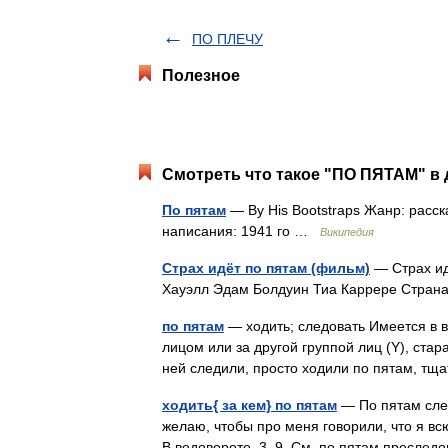
ПО ПЛЕЧУ
Полезное
Смотреть что такое "ПО ПЯТАМ" в 
По пятам
— By His Bootstraps Жанр: расск
написания: 1941 го …
Википедия
Страх идёт по пятам (фильм)
— Страх ид
Хауэлл Эдам Болдуин Тиа Каррере Стра
по пятам
— ходить; следовать Имеется в ви
лицом или за другой группой лиц (Y), стар
ней следили, просто ходили по пятам, 
ходить{ за кем} по пятам
— По пятам следо
желаю, чтобы про меня говорили, что я вс
В водовороте. 3, 9. См. по пятам пресле