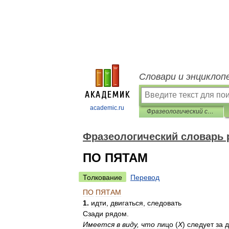
Словари и энциклоп
academic.ru
Фразеологический словарь русского языка
Фразеологический словарь 
ПО ПЯТАМ
Толкование
Перевод
ПО
ПЯТАМ
1
.
идти
,
двигаться
,
следовать
Сзади
рядом
.
Имеется
в
виду
,
что
лицо
(
Х
)
следует
за
д