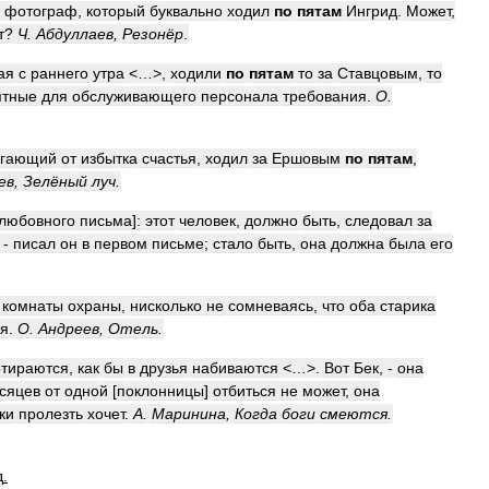
фотограф
,
который
буквально
ходил
по
пятам
Ингрид
.
Может
,
т
?
Ч
.
Абдуллаев
,
Резонёр
.
ая
с
раннего
утра
<…>,
ходили
по
пятам
то
за
Ставцовым
,
то
ятные
для
обслуживающего
персонала
требования
.
О
.
огающий
от
избытка
счастья
,
ходил
за
Ершовым
по
пятам
,
ев
,
Зелёный
луч
.
любовного
письма
]
:
этот
человек
,
должно
быть
,
следовал
за
, -
писал
он
в
первом
письме
;
стало
быть
,
она
должна
была
его
комнаты
охраны
,
нисколько
не
сомневаясь
,
что
оба
старика
ся
.
О
.
Андреев
,
Отель
.
отираются
,
как
бы
в
друзья
набиваются
<…>.
Вот
Бек
, -
она
сяцев
от
одной
[
поклонницы
]
отбиться
не
может
,
она
ки
пролезть
хочет
.
А
.
Маринина
,
Когда
боги
смеются
.
д
.