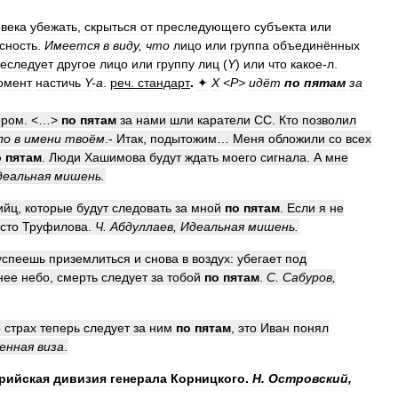
века
убежать
,
скрыться
от
преследующего
субъекта
или
сность
.
Имеется
в
виду
,
что
лицо
или
группа
объединённых
еследует
другое
лицо
или
группу
лиц
(
Y
)
или
что
какое
-
л
.
омент
настичь
Y
-
а
.
реч
.
стандарт
.
✦
Х
<
P
>
идёт
по
пятам
за
ором
. <…>
по
пятам
за
нами
шли
каратели
СС
.
Кто
позволил
ло
в
имени
твоём
.-
Итак
,
подытожим
…
Меня
обложили
со
всех
о
пятам
.
Люди
Хашимова
будут
ждать
моего
сигнала
.
А
мне
деальная
мишень
.
ийц
,
которые
будут
следовать
за
мной
по
пятам
.
Если
я
не
сто
Труфилова
.
Ч
.
Абдуллаев
,
Идеальная
мишень
.
успеешь
приземлиться
и
снова
в
воздух:
убегает
под
нее
небо
,
смерть
следует
за
тобой
по
пятам
.
С
.
Сабуров
,
о
страх
теперь
следует
за
ним
по
пятам
,
это
Иван
понял
енная
виза
.
рийская
дивизия
генерала
Корницкого
.
Н
.
Островский
,