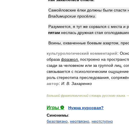
Самойловские
ёлки
должны
были
спасти
Владимирские
просёлки
.
Разумеется
,
я
тут
же
сорвался
с
места
и
р
пятам
неслась
дружная
стая
оголодавших
Воины
,
охваченные
боевым
азартом
,
пре
культурологический
комментарий:
Осн
образа
фразеол
.
построено
на
пространст
сзади
за
человеком
или
за
группой
лиц
,
со
связывается
с
психологическим
ощущение
роль
стереотипа
преследования
,
сопряжён
автор:
И
.
В
.
Захаренко
Большой
фразеологический
словарь
русского
языка
. 
Игры ⚽
Нужна курсовая?
Синонимы
:
безотвязно
,
неотвязно
,
неотступно