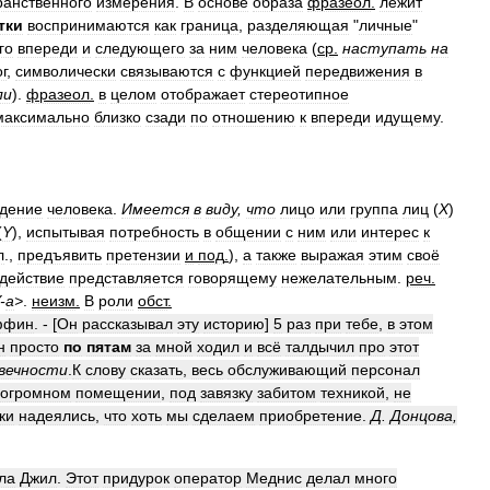
ранственного
измерения
.
В
основе
образа
фразеол
.
лежит
тки
воспринимаются
как
граница
,
разделяющая
"
личные
"
го
впереди
и
следующего
за
ним
человека
(
ср
.
наступать
на
г
,
символически
связываются
с
функцией
передвижения
в
ли
).
фразеол
.
в
целом
отображает
стереотипное
максимально
близко
сзади
по
отношению
к
впереди
идущему
.
дение
человека
.
Имеется
в
виду
,
что
лицо
или
группа
лиц
(
Х
)
(
Y
),
испытывая
потребность
в
общении
с
ним
или
интерес
к
л
.,
предъявить
претензии
и
под
.
),
а
также
выражая
этим
своё
действие
представляется
говорящему
нежелательным
.
реч
.
-
а
>
.
неизм
.
В
роли
обст
.
ффин
. - [
Он
рассказывал
эту
историю
]
5
раз
при
тебе
,
в
этом
н
просто
по
пятам
за
мной
ходил
и
всё
талдычил
про
этот
вечности
.
К
слову
сказать
,
весь
обслуживающий
персонал
огромном
помещении
,
под
завязку
забитом
техникой
,
не
ки
надеялись
,
что
хоть
мы
сделаем
приобретение
.
Д
.
Донцова
,
ла
Джил
.
Этот
придурок
оператор
Меднис
делал
много