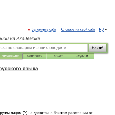
Запомнить сайт
Словарь на свой сайт
RU
едии на Академике
Найти!
Толкования
Переводы
Книги
Игры ⚽
русского языка
ругим
лицом
(
Y
)
на
достаточно
близком
расстоянии
от