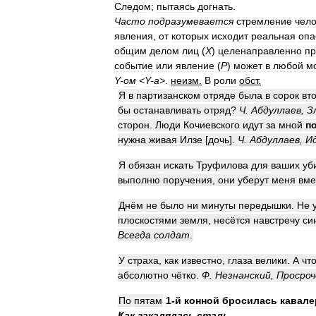
Следом
;
пытаясь
догнать
.
Часто
подразумевается
стремление
чело
явления
,
от
которых
исходит
реальная
опа
общим
делом
лиц
(
Х
)
целенаправленно
пр
событие
или
явление
(
Р
)
может
в
любой
м
Y
-
ом
<
Y
-
а
>
.
неизм
.
В
роли
обст
.
Я
в
партизанском
отряде
была
в
сорок
вт
бы
останавливать
отряд
?
Ч
.
Абдуллаев
,
З
сторон
.
Люди
Кочиевского
идут
за
мной
п
нужна
живая
Илзе
[
дочь
].
Ч
.
Абдуллаев
,
И
Я
обязан
искать
Труфилова
для
ваших
уб
выполню
поручения
,
они
уберут
меня
вме
Днём
не
было
ни
минуты
передышки
.
Не
плоскостями
земля
,
несётся
навстречу
си
Всегда
солдат
.
У
страха
,
как
известно
,
глаза
велики
.
А
чт
абсолютно
чётко
.
Ф
.
Незнанский
,
Просроч
По
пятам
1
-
й
конной
бросилась
кавале
Как
закалялась
сталь
.