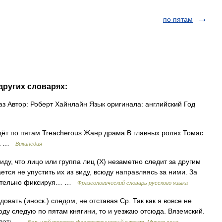
по пятам
других словарях:
аз Автор: Роберт Хайнлайн Язык оригинала: английский Год
ёт по пятам Treacherous Жанр драма В главных ролях Томас
на …
Википедия
ду, что лицо или группа лиц (Х) незаметно следит за другим
ается не упустить их из виду, всюду направляясь за ними. За
тщательно фиксируя… …
Фразеологический словарь русского языка
вать (иноск.) следом, не отставая Ср. Так как я вовсе не
юду следую по пятам княгини, то и уезжаю отсюда. Вяземский.
довать …