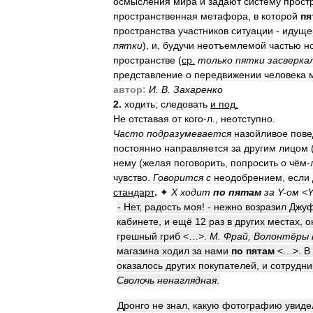
осмысления
мира
и
задают
систему
прост
пространственная
метафора
,
в
которой
пя
пространства
участников
ситуации
-
идуще
пятки
),
и
,
будучи
неотъемлемой
частью
но
пространстве
(
ср
.
только
пятки
засверка
представление
о
передвижении
человека
автор:
И
.
В
.
Захаренко
2
.
ходить
;
следовать
и
под
.
Не
отставая
от
кого
-
л
.,
неотступно
.
Часто
подразумевается
назойливое
пове
постоянно
направляется
за
другим
лицом
нему
(
желая
поговорить
,
попросить
о
чём
-
чувство
.
Говорится
с
неодобрением
,
если
стандарт
.
✦
Х
ходит
по
пятам
за
Y
-
ом
<
Y
-
Нет
,
радость
моя
! -
нежно
возразил
Джу
кабинете
,
и
ещё
12
раз
в
других
местах
,
о
грешный
гриб
<…>.
М
.
Фрай
,
Волонтёры
магазина
ходил
за
нами
по
пятам
<…>.
В
оказалось
других
покупателей
,
и
сотрудни
Сволочь
ненаглядная
.
Дронго
не
знал
,
какую
фотографию
увиде