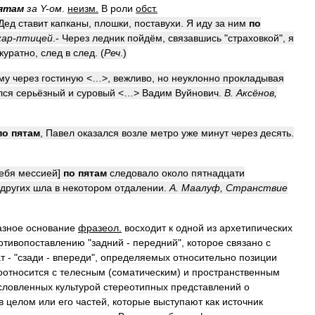
ятам
за
Y
-
ом
.
неизм
.
В
роли
обст
.
Дед
ставит
капканы
,
плошки
,
поставухи
.
Я
иду
за
ним
по
жар
-
птицей
.-
Через
ледник
пойдём
,
связавшись
"
страховкой
",
я
куратно
,
след
в
след
. (
Реч
.)
му
через
гостиную
<…>,
вежливо
,
но
неуклонно
прокладывая
лся
серьёзный
и
суровый
<…>
Вадим
Вуйнович
.
В
.
Аксёнов
,
по
пятам
,
Павел
оказался
возле
метро
уже
минут
через
десять
.
ебя
мессией
]
по
пятам
следовало
около
пятнадцати
других
шла
в
некотором
отдалении
.
А
.
Маалуф
,
Странствие
азное
основание
фразеол
.
восходит
к
одной
из
архетипических
отивопоставлению
"
задний
-
передний
",
которое
связано
с
т
- "
сзади
-
впереди
",
определяемых
относительно
позиции
оотносится
с
телесным
(
соматическим
)
и
пространственным
словленных
культурой
стереотипных
представлений
о
в
целом
или
его
частей
,
которые
выступают
как
источник